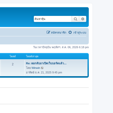
ค้นหา
การค้นหาขั้นสูง
สมัครสมาชิก
เข้าสู่ระบบ
วันเวลาปัจจุบัน พฤหัสฯ. ส.ค. 06, 2026 6:18 pm
โพสต์
โพสต์ล่าสุด
Re: ผมกลับมาเปิดเว็บบอร์ดแล้ว…
2
โดย
Winwin
ดู
อาทิตย์ ธ.ค. 21, 2025 9:45 pm
ข้
อ
ค
ว
า
ม
ล่
า
สุ