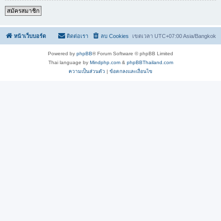
สมัครสมาชิก
หน้าเว็บบอร์ด
ติดต่อเรา
ลบ Cookies
เขตเวลา UTC+07:00 Asia/Bangkok
Powered by
phpBB
® Forum Software © phpBB Limited
Thai language by
Mindphp.com
&
phpBBThailand.com
ความเป็นส่วนตัว
|
ข้อตกลงและเงื่อนไข