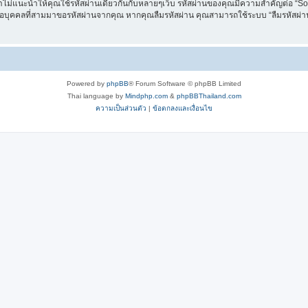
าไม่แนะนำให้คุณใช้รหัสผ่านเดียวกันกับหลายๆเว็บ รหัสผ่านของคุณมีความสำคัญต่อ “Soft6
 หรือบุคคลที่สามมาขอรหัสผ่านจากคุณ หากคุณลืมรหัสผ่าน คุณสามารถใช้ระบบ “ลืมรหัสผ่าน” 
Powered by
phpBB
® Forum Software © phpBB Limited
Thai language by
Mindphp.com
&
phpBBThailand.com
ความเป็นส่วนตัว
|
ข้อตกลงและเงื่อนไข